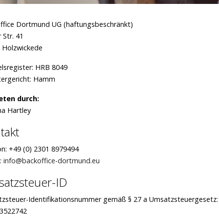
ffice Dortmund UG (haftungsbeschränkt)
 Str. 41
 Holzwickede
lsregister: HRB 8049
tergericht: Hamm
eten durch:
na Hartley
takt
on: +49 (0) 2301 8979494
l:
info@backoffice-dortmund.eu
atzsteuer-ID
zsteuer-Identifikationsnummer gemäß § 27 a Umsatzsteuergesetz:
3522742