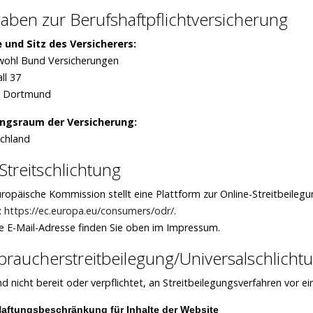
aben zur Berufs­haftpflicht­versicherung
und Sitz des Versicherers:
wohl Bund Versicherungen
ll 37
7 Dortmund
ngsraum der Versicherung:
chland
Streitschlichtung
uropäische Kommission stellt eine Plattform zur Online-Streitbeileg
:
https://ec.europa.eu/consumers/odr/
.
e E-Mail-Adresse finden Sie oben im Impressum.
raucher­streit­beilegung/Universal­schlichtu
nd nicht bereit oder verpflichtet, an Streitbeilegungsverfahren vor e
aftungsbeschränkung für Inhalte der Website