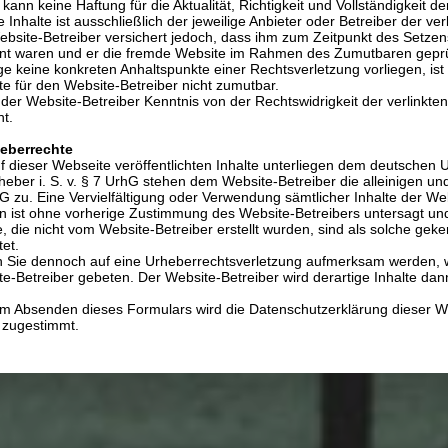
kann keine Haftung für die Aktualität, Richtigkeit und Vollständigkei
e Inhalte ist ausschließlich der jeweilige Anbieter oder Betreiber der ve
bsite-Betreiber versichert jedoch, dass ihm zum Zeitpunkt des Setzens
nt waren und er die fremde Website im Rahmen des Zumutbaren geprüf
e keine konkreten Anhaltspunkte einer Rechtsverletzung vorliegen, ist 
e für den Website-Betreiber nicht zumutbar.
 der Website-Betreiber Kenntnis von der Rechtswidrigkeit der verlinkte
nt.
heberrechte
f dieser Webseite veröffentlichten Inhalte unterliegen dem deutschen 
heber i. S. v. § 7 UrhG stehen dem Website-Betreiber die alleinigen 
hG zu. Eine Vervielfältigung oder Verwendung sämtlicher Inhalte der W
 ist ohne vorherige Zustimmung des Website-Betreibers untersagt und w
e, die nicht vom Website-Betreiber erstellt wurden, sind als solche ge
et.
en Sie dennoch auf eine Urheberrechtsverletzung aufmerksam werden,
e-Betreiber gebeten. Der Website-Betreiber wird derartige Inhalte d
em Absenden dieses Formulars wird die Datenschutzerklärung dieser W
 zugestimmt.