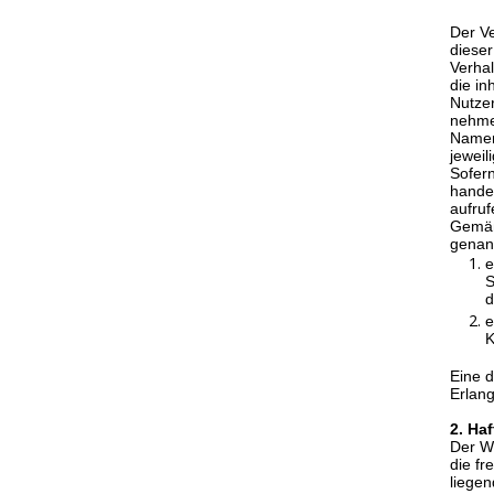
Der Ve
dieser
Verhal
die in
Nutzer
nehme
Nament
jeweil
Sofern
handel
aufruf
Gemäß 
genann
e
S
d
e
K
Eine d
Erlang
2. Ha
Der We
die fr
liegen