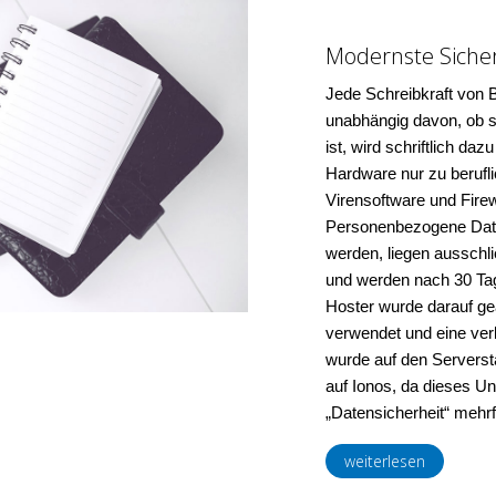
Modernste Siche
Jede Schreibkraft von 
unabhängig davon, ob si
ist, wird schriftlich da
Hardware nur zu berufli
Virensoftware und Firew
Personenbezogene Date
werden, liegen ausschl
und werden nach 30 Tag
Hoster wurde darauf ge
verwendet und eine ver
wurde auf den Serversta
auf Ionos, da dieses U
„Datensicherheit“ mehr
weiterlesen