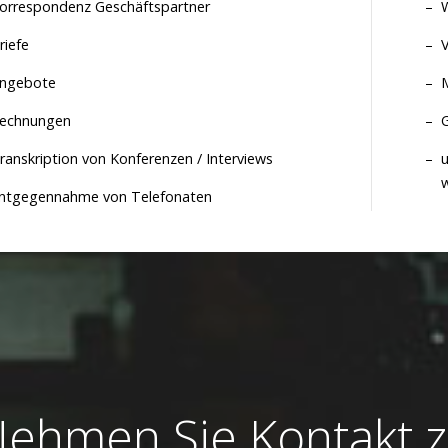
orrespondenz Geschäftspartner
W
riefe
ngebote
M
echnungen
ranskription von Konferenzen / Interviews
u
ntgegennahme von Telefonaten
ehmen Sie Kontakt 