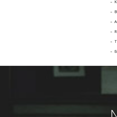
K
B
A
R
T
E
N